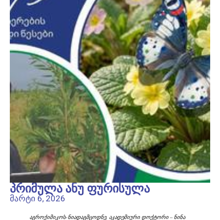
პრიმულა ანუ ფურისულა
მარტი 6, 2026
აგროქიმიკოს-ნიადაგმცოდნე, აკადემიური დოქტორი – ნინა