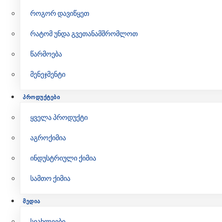
როგორ დავიწყეთ
რატომ უნდა გვეთანამშრომლოთ
წარმოება
მენეჯმენტი
ᲞᲠᲝᲓᲣᲥᲢᲔᲑᲘ
ყველა პროდუქტი
აგროქიმია
ინდუსტრიული ქიმია
სამთო ქიმია
ᲛᲔᲓᲘᲐ
სიახლეები