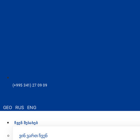
(+995 341) 27 09 09
ᲩᲕᲔᲜ ᲨᲔᲡᲐᲮᲔᲑ
ვინ ვართ ჩვენ