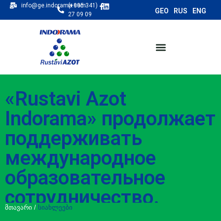
info@ge.indorama.com
(+995 341)
27 09 09
«Rustavi Azot
Indorama» продолжает
поддерживать
международное
образовательное
сотрудничество.
მთავარი
/
სიახლეები