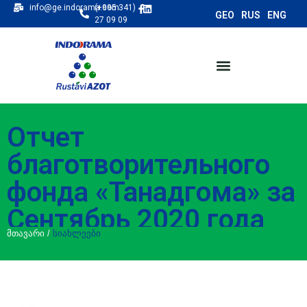
info@ge.indorama.com
(+995 341)
27 09 09
Отчет
благотворительного
фонда «Танадгома» за
Сентябрь 2020 года
მთავარი
/
სიახლეები